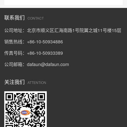
联系我们
CONTACT
公司地址：北京市顺义区汇海南路1号院翼之城11号楼15层
销售热线：+86-10-50934886
传真号码：+86-10-50933389
公司邮箱：
dafaun@dafaun.com
关注我们
ATTENTION