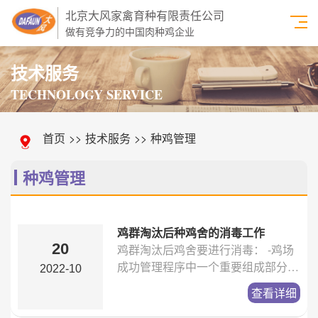
北京大风家禽育种有限责任公司
做有竞争力的中国肉种鸡企业
技术服务
TECHNOLOGY SERVICE
首页
>>
技术服务
>>
种鸡管理
种鸡管理
鸡群淘汰后种鸡舍的消毒工作
20
鸡群淘汰后鸡舍要进行消毒： -鸡场
成功管理程序中一个重要组成部分。
2022-10
-雏鸡入舍前，有必要清楚有害细
查看详细
菌、病毒和生物膜。 -为鸡群在新环
境中提供良好开端至关重...