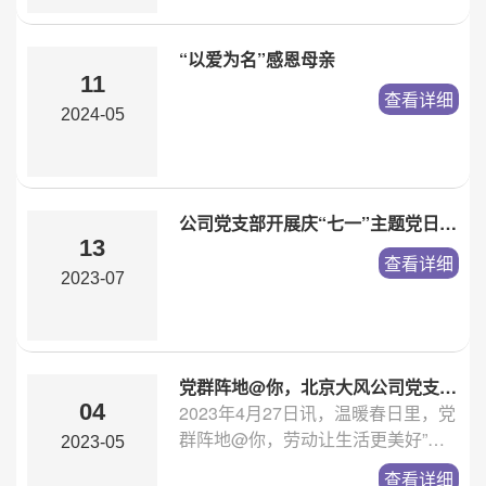
“以爱为名”感恩母亲
11
查看详细
2024-05
公司党支部开展庆“七一”主题党日活动
13
查看详细
2023-07
党群阵地@你，北京大风公司党支部参加“党建引领聚合力，携手共画同心圆”活动
04
2023年4月27日讯，温暖春日里，党
群阵地@你，劳动让生活更美好”，
2023-05
在李桥镇国翼中心党群服务中心“一
查看详细