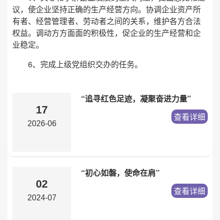
议，使企业坚持正确的生产经营方向。协调企业资产所
有者、经营管理者、劳动者之间的关系，维护各方合法
权益。调动方方面面的积极性，促企业的生产经营和企
业稳定。
6、完成上级党组织交办的任务。
“追寻红色足迹，凝聚奋进力量”
17
查看详细
2026-06
“初心如磐，使命在肩”
02
查看详细
2024-07