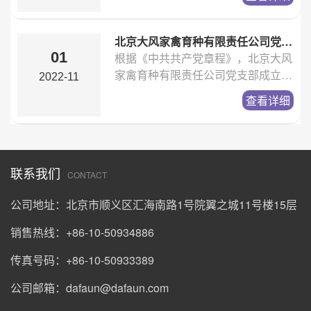
站式”实现。
北京大风家禽育种有限责任公司党支部
01
根据《中共共产党章程》，北京大风
家禽育种有限责任公司党支部成立于
2022-11
2005年3月，隶属于中国共产党北京
查看详细
市顺义区李桥镇。
联系我们
CONTACT
公司地址：北京市顺义区汇海南路1号院翼之城11号楼15层
销售热线：+86-10-50934886
传真号码：+86-10-50933389
公司邮箱：
dafaun@dafaun.com