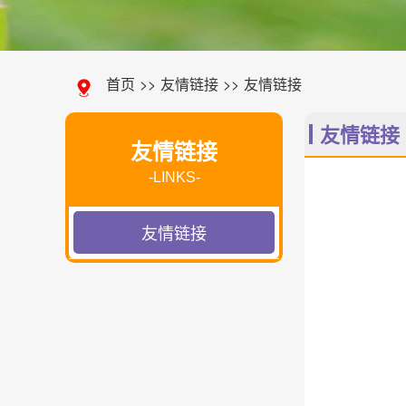
首页
>>
友情链接
>>
友情链接
友情链接
友情链接
-LINKS-
友情链接