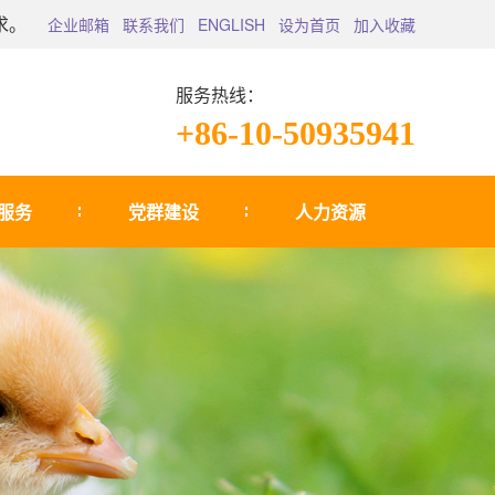
求。
企业邮箱
联系我们
ENGLISH
设为首页
加入收藏
服务热线：
+86-10-50935941
服务
党群建设
人力资源