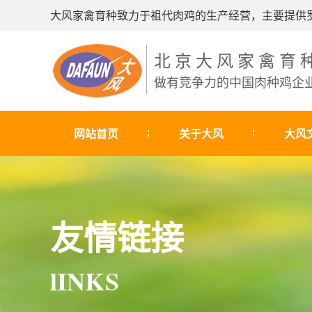
大风家禽育种致力于祖代肉鸡的生产经营，主要提供
北京大风家禽育
做有竞争力的中国肉种鸡企
网站首页
关于大风
大风
友情链接
lINKS