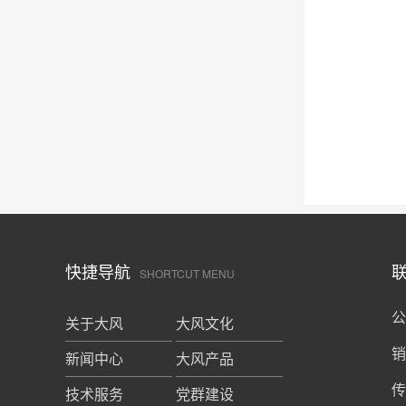
快捷导航
SHORTCUT MENU
公
关于大风
大风文化
销
新闻中心
大风产品
传
技术服务
党群建设