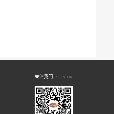
关注我们
ATTENTION