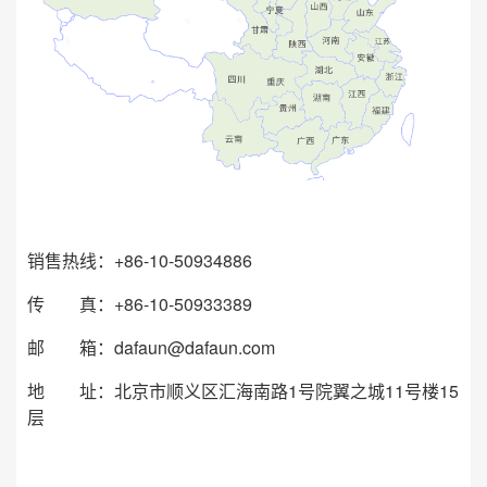
销售热线：+86-10-50934886
传 真：+86-10-50933389
邮 箱：dafaun@dafaun.com
地 址：北京市顺义区汇海南路1号院翼之城11号楼15
层