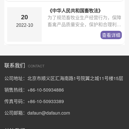
和国动物防疫法》，制定本办法。
《中华人民共和国畜牧法》
20
为了规范畜牧业生产经营行为，保障
畜禽产品质量安全，保护和合理利用
2022-10
畜禽遗传资源，维护畜牧业生产经营
查看详细
者的合法权益，促进畜牧业持续健康
发展，制定本法。
联系我们
CONTACT
公司地址：北京市顺义区汇海南路1号院翼之城11号楼15层
销售热线：+86-10-50934886
传真号码：+86-10-50933389
公司邮箱：
dafaun@dafaun.com